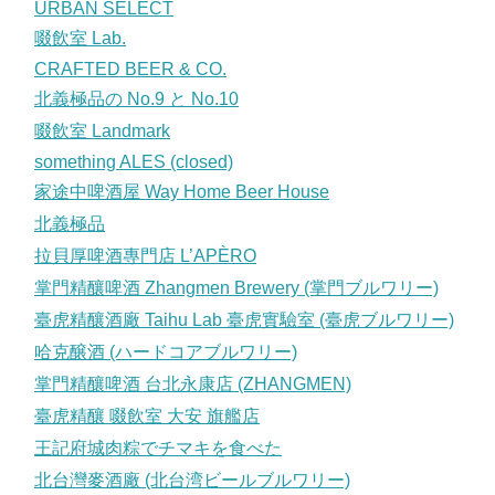
URBAN SELECT
啜飲室 Lab.
CRAFTED BEER & CO.
北義極品の No.9 と No.10
啜飲室 Landmark
something ALES (closed)
家途中啤酒屋 Way Home Beer House
北義極品
拉貝厚啤酒專門店 L’APÈRO
掌門精釀啤酒 Zhangmen Brewery (掌門ブルワリー)
臺虎精釀酒廠 Taihu Lab 臺虎實驗室 (臺虎ブルワリー)
哈克醸酒 (ハードコアブルワリー)
掌門精釀啤酒 台北永康店 (ZHANGMEN)
臺虎精釀 啜飲室 大安 旗艦店
王記府城肉粽でチマキを食べた
北台灣麥酒廠 (北台湾ビールブルワリー)