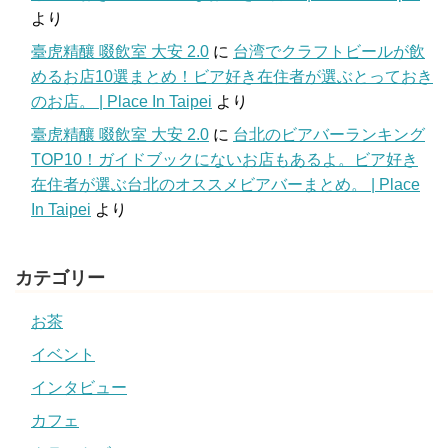
より
臺虎精釀 啜飲室 大安 2.0
に
台湾でクラフトビールが飲
めるお店10選まとめ！ビア好き在住者が選ぶとっておき
のお店。 | Place In Taipei
より
臺虎精釀 啜飲室 大安 2.0
に
台北のビアバーランキング
TOP10！ガイドブックにないお店もあるよ。ビア好き
在住者が選ぶ台北のオススメビアバーまとめ。 | Place
In Taipei
より
カテゴリー
お茶
イベント
インタビュー
カフェ