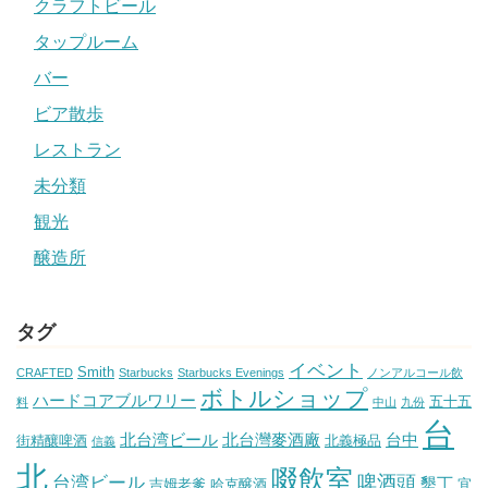
クラフトビール
タップルーム
バー
ビア散歩
レストラン
未分類
観光
醸造所
タグ
イベント
Smith
CRAFTED
Starbucks
Starbucks Evenings
ノンアルコール飲
ボトルショップ
ハードコアブルワリー
五十五
料
中山
九份
台
北台湾ビール
北台灣麥酒廠
台中
街精釀啤酒
北義極品
信義
北
啜飲室
啤酒頭
台湾ビール
墾丁
吉姆老爹
哈克醸酒
宜