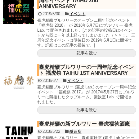
周年イベント TAIHU 2nd
ANNIVERSARY
2019/5/30
イベント
臺虎精釀ブルワリーのオープン二周年記念イベント
「福虎祭 2018」 が 2018年6月7日にブルワリー 臺虎
Lab. で開催されました。[この記事の投稿日はイベン
トから既に一年以上経ってしまいました（＾＾；。 三
周年記念イベントは明後日の 2019年6月1日に開催で
す。詳細はこの記事の最後で。]
記事を読む
臺虎精釀ブルワリーの一周年記念イベン
ト 福虎祭 TAIHU 1ST ANNIVERSARY
2018/6/7
イベント
臺虎精釀ブルワリー (臺虎 Lab.) のオープン一周年記念
イベント 「福虎祭 2017」 が 2017年5月27日にブルワ
リーに隣接したタップルーム、啜飲室 Lab. で開催さ
れました。
記事を読む
臺虎精釀の新ブルワリー 臺虎福徳酒廠
2018/5/22
醸造所
臺虎精釀のブルワリー、臺虎実験室 (臺虎 Lab.)がオー