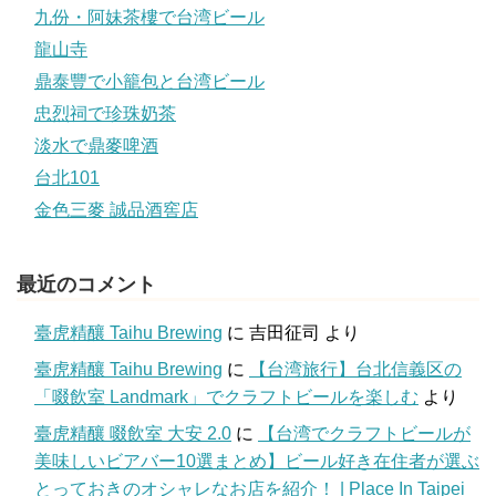
九份・阿妹茶樓で台湾ビール
龍山寺
鼎泰豐で小籠包と台湾ビール
忠烈祠で珍珠奶茶
淡水で鼎麥啤酒
台北101
金色三麥 誠品酒窖店
最近のコメント
臺虎精釀 Taihu Brewing
に
吉田征司
より
臺虎精釀 Taihu Brewing
に
【台湾旅行】台北信義区の
「啜飲室 Landmark」でクラフトビールを楽しむ
より
臺虎精釀 啜飲室 大安 2.0
に
【台湾でクラフトビールが
美味しいビアバー10選まとめ】ビール好き在住者が選ぶ
とっておきのオシャレなお店を紹介！ | Place In Taipei