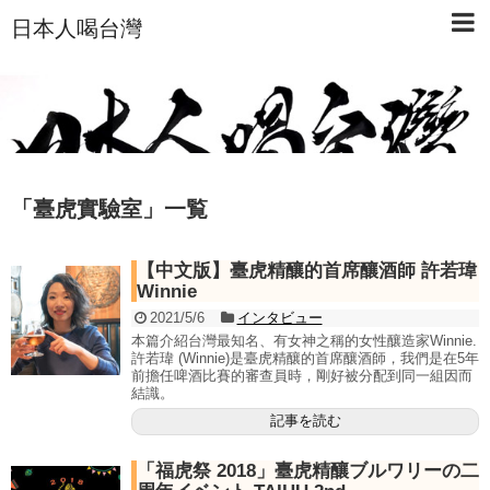
日本人喝台灣
「
臺虎實驗室
」
一覧
【中文版】臺虎精釀的首席釀酒師 許若瑋
Winnie
2021/5/6
インタビュー
本篇介紹台灣最知名、有女神之稱的女性釀造家Winnie.
許若瑋 (Winnie)是臺虎精釀的首席釀酒師，我們是在5年
前擔任啤酒比賽的審查員時，剛好被分配到同一組因而
結識。
記事を読む
「福虎祭 2018」臺虎精釀ブルワリーの二