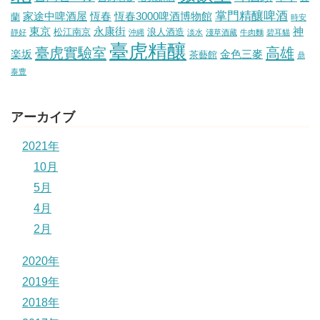
掌門精釀啤酒
家途中啤酒屋
恆春
恆春3000啤酒博物館
蘭
時安
東京
永康街
神
松江南京
浪人酒造
靜好
沖縄
淡水
淺草酒藏
牛肉麵
碧耳貓
臺虎精釀
臺虎實驗室
高雄
楽坂
金色三麥
茶藝館
鼎
泰豊
アーカイブ
2021年
10月
5月
4月
2月
2020年
2019年
2018年