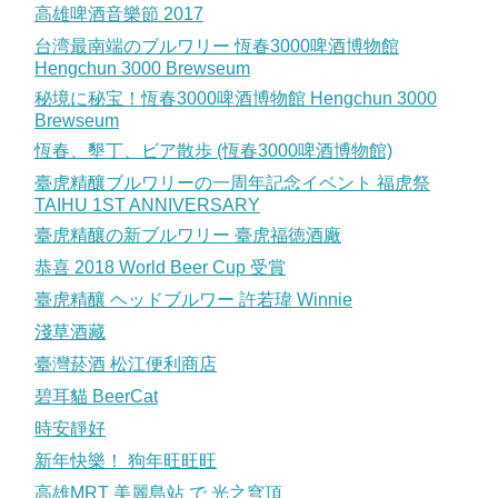
高雄啤酒音樂節 2017
台湾最南端のブルワリー 恆春3000啤酒博物館
Hengchun 3000 Brewseum
秘境に秘宝！恆春3000啤酒博物館 Hengchun 3000
Brewseum
恆春、墾丁、ビア散歩 (恆春3000啤酒博物館)
臺虎精釀ブルワリーの一周年記念イベント 福虎祭
TAIHU 1ST ANNIVERSARY
臺虎精釀の新ブルワリー 臺虎福徳酒廠
恭喜 2018 World Beer Cup 受賞
臺虎精釀 ヘッドブルワー 許若瑋 Winnie
淺草酒藏
臺灣菸酒 松江便利商店
碧耳貓 BeerCat
時安靜好
新年快樂！ 狗年旺旺旺
高雄MRT 美麗島站 で 光之穹頂