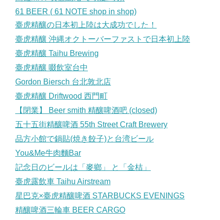
61 BEER ( 61 NOTE shop in shop)
臺虎精釀の日本初上陸は大成功でした！
臺虎精釀 沖縄オクトーバーファストで日本初上陸
臺虎精釀 Taihu Brewing
臺虎精釀 啜飲室台中
Gordon Biersch 台北敦北店
臺虎精釀 Driftwood 西門町
【閉業】 Beer smith 精釀啤酒吧 (closed)
五十五街精釀啤酒 55th Street Craft Brewery
品方小館で鍋貼(焼き餃子)と台湾ビール
You&Me牛肉麵Bar
記念日のビールは「麥鄉」 と「金桔」
臺虎露飲車 Taihu Airstream
星巴克×臺虎精釀啤酒 STARBUCKS EVENINGS
精釀啤酒三輪車 BEER CARGO