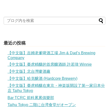
最近の投稿
【中文版】吉姆老爹啤酒工場 Jim & Dad’s Brewing
Company
【中文版】臺虎精釀的首席釀酒師 許若瑋 Winnie
【中文版】北台灣麥酒廠
【中文版】哈克醸酒 (Hardcore Brewery)
【中文版】臺虎精釀在東京・神楽坂開設了第一家日本分
店 Taihu Tokyo
Bar TCRC 前科累累俱樂部
Taihu Tokyo 二階に台湾食堂がオープン