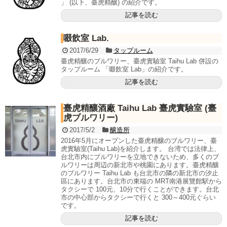
」 (以下、臺虎精釀) の紹介です。
記事を読む
啜飲室 Lab.
2017/6/29
タップルーム
臺虎精釀のブルワリー、臺虎實驗室 Taihu Lab 併設の
タップルーム 「啜飲室 Lab」の紹介です。
記事を読む
臺虎精釀酒廠 Taihu Lab 臺虎實驗室 (臺
虎ブルワリー)
2017/5/2
醸造所
2016年5月にオープンした臺虎精釀のブルワリー、臺
虎實驗室(Taihu Lab)を紹介します。 台湾では法律上、
台北市内にブルワリーを立地できないため、多くのブ
ルワリーは周辺の新北市や桃園にあります。臺虎精釀
のブルワリー Taihu Lab も台北市の隣の新北市の汐止
區にあります。台北市の東端の MRT南港展覽館駅から
タクシーで 100元、10分で行くことができます。台北
市の中心部からタクシーで行くと 300～400元ぐらい
です。
記事を読む