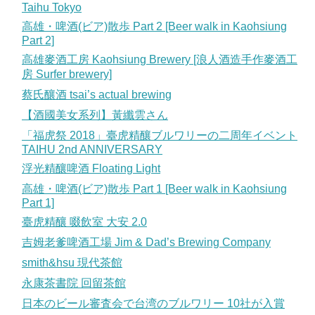
Taihu Tokyo
高雄・啤酒(ビア)散歩 Part 2 [Beer walk in Kaohsiung
Part 2]
高雄麥酒工房 Kaohsiung Brewery [浪人酒造手作麥酒工
房 Surfer brewery]
蔡氏釀酒 tsai’s actual brewing
【酒國美女系列】黃纖雲さん
「福虎祭 2018」臺虎精釀ブルワリーの二周年イベント
TAIHU 2nd ANNIVERSARY
浮光精釀啤酒 Floating Light
高雄・啤酒(ビア)散歩 Part 1 [Beer walk in Kaohsiung
Part 1]
臺虎精釀 啜飲室 大安 2.0
吉姆老爹啤酒工場 Jim & Dad’s Brewing Company
smith&hsu 現代茶館
永康茶書院 回留茶館
日本のビール審査会で台湾のブルワリー 10社が入賞