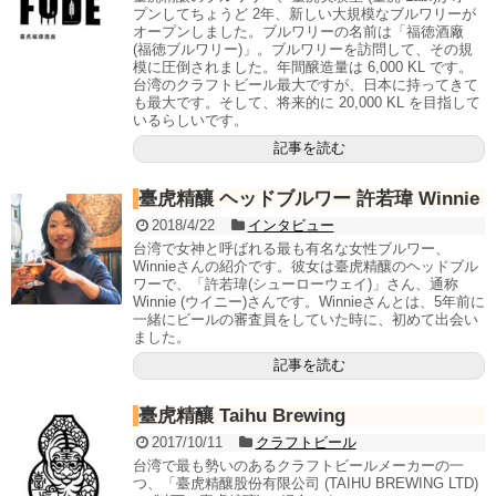
プンしてちょうど 2年、新しい大規模なブルワリーが
オープンしました。ブルワリーの名前は「福徳酒廠
(福徳ブルワリー)」。ブルワリーを訪問して、その規
模に圧倒されました。年間醸造量は 6,000 KL です。
台湾のクラフトビール最大ですが、日本に持ってきて
も最大です。そして、将来的に 20,000 KL を目指して
いるらしいです。
記事を読む
臺虎精釀 ヘッドブルワー 許若瑋 Winnie
2018/4/22
インタビュー
台湾で女神と呼ばれる最も有名な女性ブルワー、
Winnieさんの紹介です。彼女は臺虎精釀のヘッドブル
ワーで、「許若瑋(シューローウェイ)」さん、通称
Winnie (ウイニー)さんです。Winnieさんとは、5年前に
一緒にビールの審査員をしていた時に、初めて出会い
ました。
記事を読む
臺虎精釀 Taihu Brewing
2017/10/11
クラフトビール
台湾で最も勢いのあるクラフトビールメーカーの一
つ、「臺虎精釀股份有限公司 (TAIHU BREWING LTD)