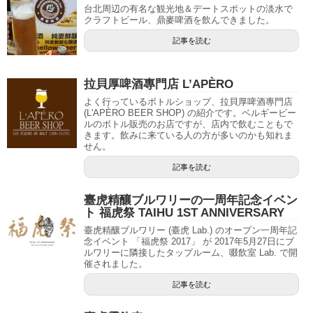
台北周辺の有名な観光地＆デートスポットの淡水で
クラフトビール、鼎麥啤酒を飲んできました。
記事を読む
拉貝厚啤酒專門店 L’APÈRO
よく行っているボトルショップ、拉貝厚啤酒專門店
(L'APÈRO BEER SHOP) の紹介です。ベルギービー
ルのボトル販売のお店ですが、店内で飲むこともで
きます。飲みに来ている人の方が多いのかも知れま
せん。
記事を読む
臺虎精釀ブルワリーの一周年記念イベン
ト 福虎祭 TAIHU 1ST ANNIVERSARY
臺虎精釀ブルワリー (臺虎 Lab.) のオープン一周年記
念イベント 「福虎祭 2017」 が 2017年5月27日にブ
ルワリーに隣接したタップルーム、啜飲室 Lab. で開
催されました。
記事を読む