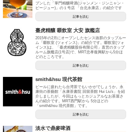
プンした「掌門精釀啤酒(ジャンメン・ジンニャン・
ピージュー)」の１号店 「台北永康店」の紹介です
記事を読む
臺虎精釀 啜飲室 大安 旗艦店
2015年の2月にオープンしたセンス抜群のタップルー
ム「啜飲室 (ツォインス)」の紹介です。啜飲室(ツォ
インス)は、「臺虎精釀股份有限公司」直営のタップ
ルーム旗艦店(1号店)で、MRT忠孝復興駅から5分ほ
どのところです。
記事を読む
smith&hsu 現代茶館
ビールに疲れたら台湾茶でもいかがでしょうか。永
康街の茶藝館「永康茶書院 回留茶館 Hui Liu's」を紹
介しましたが、今回はもっとカジュアルなお茶屋さ
んの紹介です。MRT西門駅から 5分ほどの
「smith&hsu 現代茶館」です。
記事を読む
淡水で鼎麥啤酒