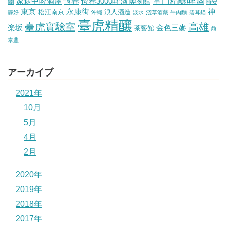
掌門精釀啤酒
家途中啤酒屋
恆春
恆春3000啤酒博物館
蘭
時安
東京
永康街
神
松江南京
浪人酒造
靜好
沖縄
淡水
淺草酒藏
牛肉麵
碧耳貓
臺虎精釀
臺虎實驗室
高雄
楽坂
金色三麥
茶藝館
鼎
泰豊
アーカイブ
2021年
10月
5月
4月
2月
2020年
2019年
2018年
2017年