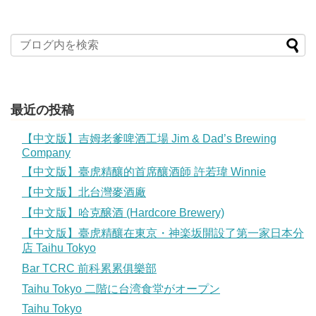
最近の投稿
【中文版】吉姆老爹啤酒工場 Jim & Dad’s Brewing
Company
【中文版】臺虎精釀的首席釀酒師 許若瑋 Winnie
【中文版】北台灣麥酒廠
【中文版】哈克醸酒 (Hardcore Brewery)
【中文版】臺虎精釀在東京・神楽坂開設了第一家日本分
店 Taihu Tokyo
Bar TCRC 前科累累俱樂部
Taihu Tokyo 二階に台湾食堂がオープン
Taihu Tokyo