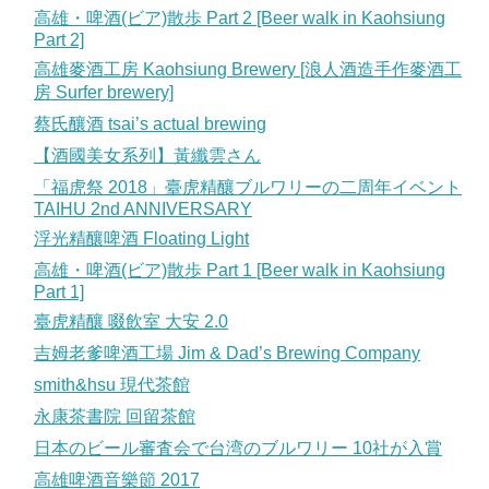
高雄・啤酒(ビア)散歩 Part 2 [Beer walk in Kaohsiung
Part 2]
高雄麥酒工房 Kaohsiung Brewery [浪人酒造手作麥酒工
房 Surfer brewery]
蔡氏釀酒 tsai’s actual brewing
【酒國美女系列】黃纖雲さん
「福虎祭 2018」臺虎精釀ブルワリーの二周年イベント
TAIHU 2nd ANNIVERSARY
浮光精釀啤酒 Floating Light
高雄・啤酒(ビア)散歩 Part 1 [Beer walk in Kaohsiung
Part 1]
臺虎精釀 啜飲室 大安 2.0
吉姆老爹啤酒工場 Jim & Dad’s Brewing Company
smith&hsu 現代茶館
永康茶書院 回留茶館
日本のビール審査会で台湾のブルワリー 10社が入賞
高雄啤酒音樂節 2017