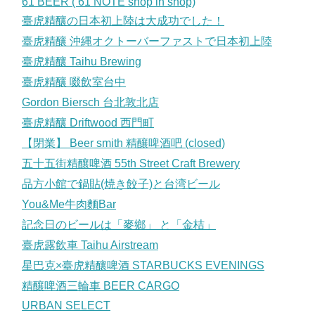
61 BEER ( 61 NOTE shop in shop)
臺虎精釀の日本初上陸は大成功でした！
臺虎精釀 沖縄オクトーバーファストで日本初上陸
臺虎精釀 Taihu Brewing
臺虎精釀 啜飲室台中
Gordon Biersch 台北敦北店
臺虎精釀 Driftwood 西門町
【閉業】 Beer smith 精釀啤酒吧 (closed)
五十五街精釀啤酒 55th Street Craft Brewery
品方小館で鍋貼(焼き餃子)と台湾ビール
You&Me牛肉麵Bar
記念日のビールは「麥鄉」 と「金桔」
臺虎露飲車 Taihu Airstream
星巴克×臺虎精釀啤酒 STARBUCKS EVENINGS
精釀啤酒三輪車 BEER CARGO
URBAN SELECT