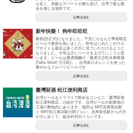
も近く、高級なデパートが建ち並び、台湾で最も都
会を感じる場所です。
記事を読む
新年快樂！ 狗年旺旺旺
春節(旧正月)になりました。干支にちなんだ季節限定
ビールで春節を祝いました。昨年はじめたこのウエ
ブサイトも最近は多くの方に見ていただけるように
なりました。今年は少しペースを上げていこうと思
います。ビールは臺虎精釀の「臺虎汪汪旺水果啤酒
(Taihu Woof! 汪汪旺)」。台湾産のオレンジを使った
爽やかなフルーツビールです
記事を読む
臺灣菸酒 松江便利商店
台湾ビールをドラフトで飲めるコンビニ「臺灣菸酒
松江便利商店」の紹介です。台湾ビールの創業地の
工場の敷地内にあります。場所は MRT忠孝新生駅
と MRT松江南京駅の間ぐらい。忠孝新生駅からの方
が少し近くて、徒歩約10分ぐらいです。
記事を読む