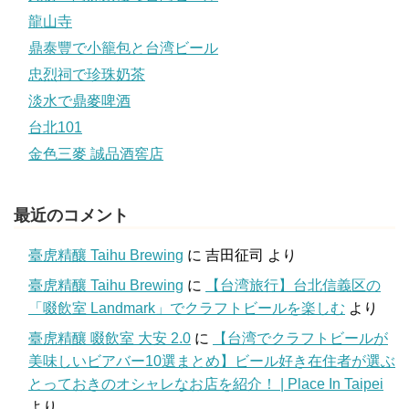
龍山寺
鼎泰豐で小籠包と台湾ビール
忠烈祠で珍珠奶茶
淡水で鼎麥啤酒
台北101
金色三麥 誠品酒窖店
最近のコメント
臺虎精釀 Taihu Brewing
に
吉田征司
より
臺虎精釀 Taihu Brewing
に
【台湾旅行】台北信義区の
「啜飲室 Landmark」でクラフトビールを楽しむ
より
臺虎精釀 啜飲室 大安 2.0
に
【台湾でクラフトビールが
美味しいビアバー10選まとめ】ビール好き在住者が選ぶ
とっておきのオシャレなお店を紹介！ | Place In Taipei
より