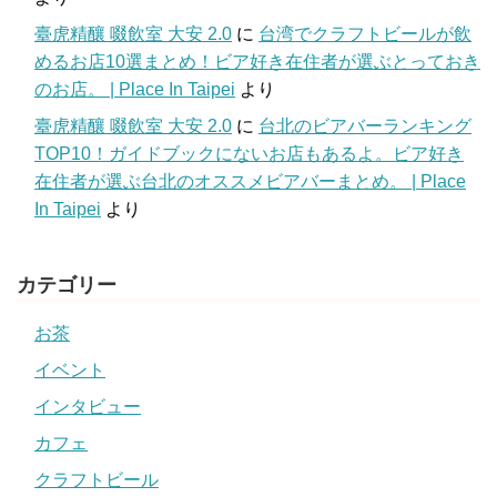
臺虎精釀 啜飲室 大安 2.0
に
台湾でクラフトビールが飲
めるお店10選まとめ！ビア好き在住者が選ぶとっておき
のお店。 | Place In Taipei
より
臺虎精釀 啜飲室 大安 2.0
に
台北のビアバーランキング
TOP10！ガイドブックにないお店もあるよ。ビア好き
在住者が選ぶ台北のオススメビアバーまとめ。 | Place
In Taipei
より
カテゴリー
お茶
イベント
インタビュー
カフェ
クラフトビール