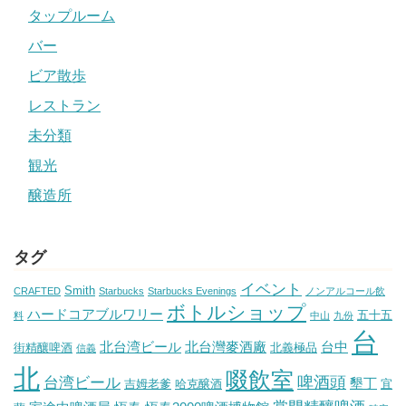
タップルーム
バー
ビア散歩
レストラン
未分類
観光
醸造所
タグ
イベント
Smith
CRAFTED
Starbucks
Starbucks Evenings
ノンアルコール飲
ボトルショップ
ハードコアブルワリー
五十五
料
中山
九份
台
北台湾ビール
北台灣麥酒廠
台中
街精釀啤酒
北義極品
信義
北
啜飲室
啤酒頭
台湾ビール
墾丁
吉姆老爹
哈克醸酒
宜