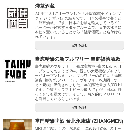
淺草酒藏
2014年10月にオープンした「淺草酒藏(チィェン ツ
ァォ ジゥ ザン)」の紹介です。日本の漢字で書くと
「浅草酒蔵」です。日本のお酒を輸入しているイン
ポーターが経営するタップルームで、日本の浅草に
本社を置いていることから「淺草酒藏」と名付けら
れています。
記事を読む
臺虎精釀の新ブルワリー 臺虎福徳酒廠
臺虎精釀のブルワリー、臺虎実験室 (臺虎 Lab.)がオ
ープンしてちょうど 2年、新しい大規模なブルワリ
ーがオープンしました。ブルワリーの名前は「福徳
酒廠 (福徳ブルワリー)」。ブルワリーを訪問して、
その規模に圧倒されました。年間醸造量は 6,000 KL
です。台湾のクラフトビール最大ですが、日本に持
ってきても最大です。そして、将来的に 20,000 KL
を目指しているらしいです。
記事を読む
掌門精釀啤酒 台北永康店 (ZHANGMEN)
MRT東門駅近くの「永康街」に2015年の6月のオー