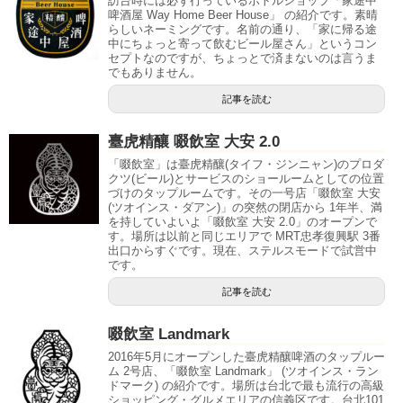
訪台時には必ず行っているボトルショップ「家途中
啤酒屋 Way Home Beer House」 の紹介です。素晴
らしいネーミングです。名前の通り、「家に帰る途
中にちょっと寄って飲むビール屋さん」というコン
セプトなのですが、ちょっとで済まないのは言うま
でもありません。
記事を読む
臺虎精釀 啜飲室 大安 2.0
「啜飲室」は臺虎精釀(タイフ・ジンニャン)のプロダ
クツ(ビール)とサービスのショールームとしての位置
づけのタップルームです。その一号店「啜飲室 大安
(ツオインス・ダアン)」の突然の閉店から 1年半、満
を持していよいよ「啜飲室 大安 2.0」のオープンで
す。場所は以前と同じエリアで MRT忠孝復興駅 3番
出口からすぐです。現在、ステルスモードで試営中
です。
記事を読む
啜飲室 Landmark
2016年5月にオープンした臺虎精釀啤酒のタップルー
ム 2号店、「啜飲室 Landmark」 (ツオインス・ラン
ドマーク) の紹介です。場所は台北で最も流行の高級
ショッピング・グルメエリアの信義区です。台北101