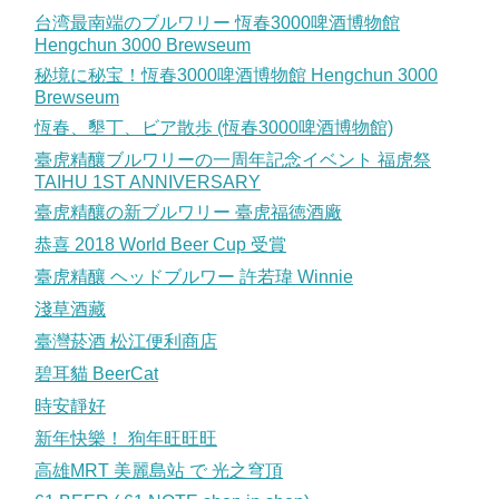
台湾最南端のブルワリー 恆春3000啤酒博物館
Hengchun 3000 Brewseum
秘境に秘宝！恆春3000啤酒博物館 Hengchun 3000
Brewseum
恆春、墾丁、ビア散歩 (恆春3000啤酒博物館)
臺虎精釀ブルワリーの一周年記念イベント 福虎祭
TAIHU 1ST ANNIVERSARY
臺虎精釀の新ブルワリー 臺虎福徳酒廠
恭喜 2018 World Beer Cup 受賞
臺虎精釀 ヘッドブルワー 許若瑋 Winnie
淺草酒藏
臺灣菸酒 松江便利商店
碧耳貓 BeerCat
時安靜好
新年快樂！ 狗年旺旺旺
高雄MRT 美麗島站 で 光之穹頂