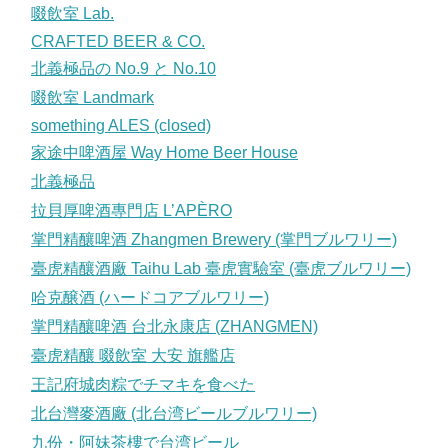
啜飲室 Lab.
CRAFTED BEER & CO.
北義極品の No.9 と No.10
啜飲室 Landmark
something ALES (closed)
家途中啤酒屋 Way Home Beer House
北義極品
拉貝厚啤酒專門店 L’APÈRO
掌門精釀啤酒 Zhangmen Brewery (掌門ブルワリー)
臺虎精釀酒廠 Taihu Lab 臺虎實驗室 (臺虎ブルワリー)
哈克醸酒 (ハードコアブルワリー)
掌門精釀啤酒 台北永康店 (ZHANGMEN)
臺虎精釀 啜飲室 大安 旗艦店
王記府城肉粽でチマキを食べた
北台灣麥酒廠 (北台湾ビールブルワリー)
九份・阿妹茶樓で台湾ビール