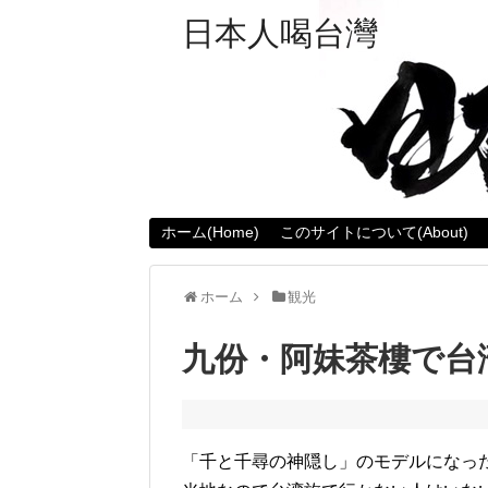
日本人喝台灣
ホーム(Home)
このサイトについて(About)
ホーム
観光
九份・阿妹茶樓で台
「千と千尋の神隠し」のモデルになった