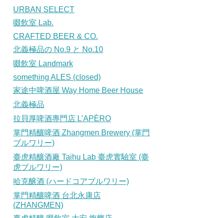
URBAN SELECT
啜飲室 Lab.
CRAFTED BEER & CO.
北義極品の No.9 と No.10
啜飲室 Landmark
something ALES (closed)
家途中啤酒屋 Way Home Beer House
北義極品
拉貝厚啤酒專門店 L’APÈRO
掌門精釀啤酒 Zhangmen Brewery (掌門
ブルワリー)
臺虎精釀酒廠 Taihu Lab 臺虎實驗室 (臺
虎ブルワリー)
哈克醸酒 (ハードコアブルワリー)
掌門精釀啤酒 台北永康店
(ZHANGMEN)