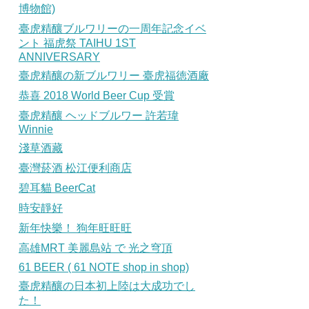
博物館)
臺虎精釀ブルワリーの一周年記念イベ
ント 福虎祭 TAIHU 1ST
ANNIVERSARY
臺虎精釀の新ブルワリー 臺虎福徳酒廠
恭喜 2018 World Beer Cup 受賞
臺虎精釀 ヘッドブルワー 許若瑋
Winnie
淺草酒藏
臺灣菸酒 松江便利商店
碧耳貓 BeerCat
時安靜好
新年快樂！ 狗年旺旺旺
高雄MRT 美麗島站 で 光之穹頂
61 BEER ( 61 NOTE shop in shop)
臺虎精釀の日本初上陸は大成功でし
た！