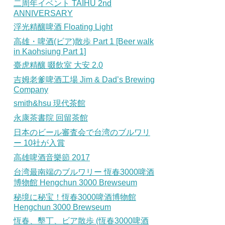
二周年イベント TAIHU 2nd
ANNIVERSARY
浮光精釀啤酒 Floating Light
高雄・啤酒(ビア)散歩 Part 1 [Beer walk
in Kaohsiung Part 1]
臺虎精釀 啜飲室 大安 2.0
吉姆老爹啤酒工場 Jim & Dad’s Brewing
Company
smith&hsu 現代茶館
永康茶書院 回留茶館
日本のビール審査会で台湾のブルワリ
ー 10社が入賞
高雄啤酒音樂節 2017
台湾最南端のブルワリー 恆春3000啤酒
博物館 Hengchun 3000 Brewseum
秘境に秘宝！恆春3000啤酒博物館
Hengchun 3000 Brewseum
恆春、墾丁、ビア散歩 (恆春3000啤酒