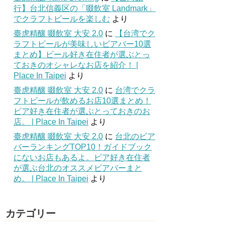
行】台北信義区の「啜飲室 Landmark」
でクラフトビールを楽しむ
より
臺虎精釀 啜飲室 大安 2.0
に
【台湾でク
ラフトビールが美味しいビアバー10選
まとめ】ビール好き在住者が選ぶとっ
ておきのオシャレなお店を紹介！ |
Place In Taipei
より
臺虎精釀 啜飲室 大安 2.0
に
台湾でクラ
フトビールが飲めるお店10選まとめ！
ビア好き在住者が選ぶとっておきのお
店。 | Place In Taipei
より
臺虎精釀 啜飲室 大安 2.0
に
台北のビア
バーランキングTOP10！ガイドブック
にないお店もあるよ。ビア好き在住者
が選ぶ台北のオススメビアバーまと
め。 | Place In Taipei
より
カテゴリー