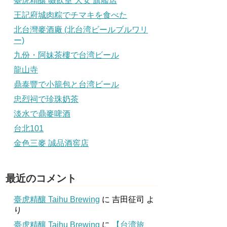
臺虎精釀 啜飲室 大安 旗艦店
王記府城肉粽でチマキを食べた
北台灣麥酒廠 (北台湾ビールブルワリ
ー)
九份・阿妹茶樓で台湾ビール
龍山寺
鼎泰豐で小籠包と台湾ビール
忠烈祠で珍珠奶茶
淡水で鼎麥啤酒
台北101
金色三麥 誠品酒窖店
最近のコメント
臺虎精釀 Taihu Brewing
に
吉田征司
よ
り
臺虎精釀 Taihu Brewing
に
【台湾旅