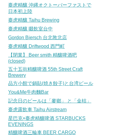
臺虎精釀 沖縄オクトーバーファストで
日本初上陸
臺虎精釀 Taihu Brewing
臺虎精釀 啜飲室台中
Gordon Biersch 台北敦北店
臺虎精釀 Driftwood 西門町
【閉業】 Beer smith 精釀啤酒吧
(closed)
五十五街精釀啤酒 55th Street Craft
Brewery
品方小館で鍋貼(焼き餃子)と台湾ビール
You&Me牛肉麵Bar
記念日のビールは「麥鄉」 と「金桔」
臺虎露飲車 Taihu Airstream
星巴克×臺虎精釀啤酒 STARBUCKS
EVENINGS
精釀啤酒三輪車 BEER CARGO