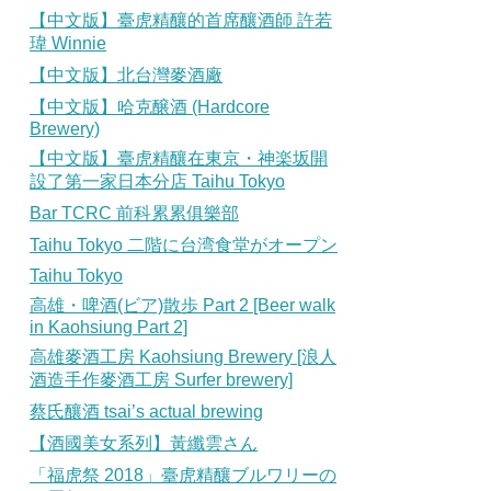
【中文版】臺虎精釀的首席釀酒師 許若
瑋 Winnie
【中文版】北台灣麥酒廠
【中文版】哈克醸酒 (Hardcore
Brewery)
【中文版】臺虎精釀在東京・神楽坂開
設了第一家日本分店 Taihu Tokyo
Bar TCRC 前科累累俱樂部
Taihu Tokyo 二階に台湾食堂がオープン
Taihu Tokyo
高雄・啤酒(ビア)散歩 Part 2 [Beer walk
in Kaohsiung Part 2]
高雄麥酒工房 Kaohsiung Brewery [浪人
酒造手作麥酒工房 Surfer brewery]
蔡氏釀酒 tsai’s actual brewing
【酒國美女系列】黃纖雲さん
「福虎祭 2018」臺虎精釀ブルワリーの