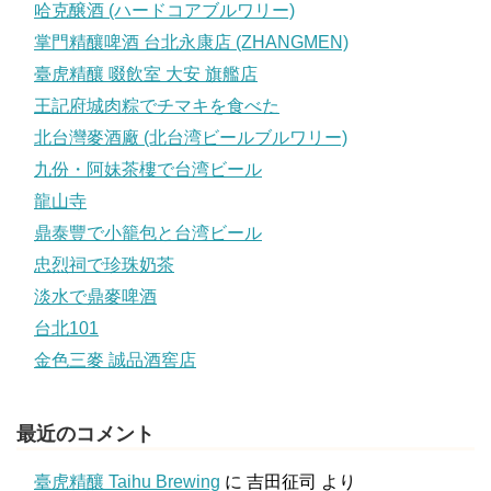
哈克醸酒 (ハードコアブルワリー)
掌門精釀啤酒 台北永康店 (ZHANGMEN)
臺虎精釀 啜飲室 大安 旗艦店
王記府城肉粽でチマキを食べた
北台灣麥酒廠 (北台湾ビールブルワリー)
九份・阿妹茶樓で台湾ビール
龍山寺
鼎泰豐で小籠包と台湾ビール
忠烈祠で珍珠奶茶
淡水で鼎麥啤酒
台北101
金色三麥 誠品酒窖店
最近のコメント
臺虎精釀 Taihu Brewing
に
吉田征司
より