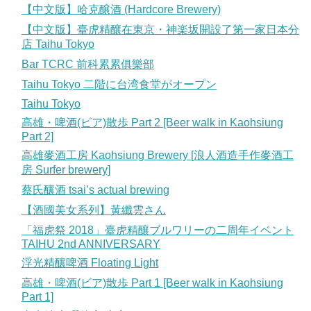
【中文版】哈克醸酒 (Hardcore Brewery)
【中文版】臺虎精釀在東京・神楽坂開設了第一家日本分
店 Taihu Tokyo
Bar TCRC 前科累累俱樂部
Taihu Tokyo 二階に台湾食堂がオープン
Taihu Tokyo
高雄・啤酒(ビア)散歩 Part 2 [Beer walk in Kaohsiung
Part 2]
高雄麥酒工房 Kaohsiung Brewery [浪人酒造手作麥酒工
房 Surfer brewery]
蔡氏釀酒 tsai’s actual brewing
【酒國美女系列】黃纖雲さん
「福虎祭 2018」臺虎精釀ブルワリーの二周年イベント
TAIHU 2nd ANNIVERSARY
浮光精釀啤酒 Floating Light
高雄・啤酒(ビア)散歩 Part 1 [Beer walk in Kaohsiung
Part 1]