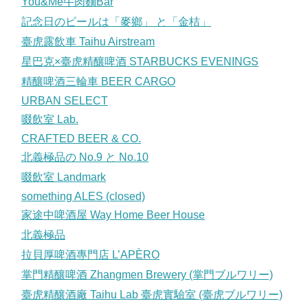
You&Me牛肉麵Bar
記念日のビールは「麥鄉」 と「金桔」
臺虎露飲車 Taihu Airstream
星巴克×臺虎精釀啤酒 STARBUCKS EVENINGS
精釀啤酒三輪車 BEER CARGO
URBAN SELECT
啜飲室 Lab.
CRAFTED BEER & CO.
北義極品の No.9 と No.10
啜飲室 Landmark
something ALES (closed)
家途中啤酒屋 Way Home Beer House
北義極品
拉貝厚啤酒專門店 L’APÈRO
掌門精釀啤酒 Zhangmen Brewery (掌門ブルワリー)
臺虎精釀酒廠 Taihu Lab 臺虎實驗室 (臺虎ブルワリー)