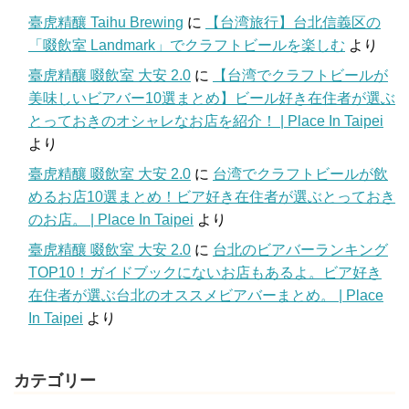
臺虎精釀 Taihu Brewing
に
【台湾旅行】台北信義区の
「啜飲室 Landmark」でクラフトビールを楽しむ
より
臺虎精釀 啜飲室 大安 2.0
に
【台湾でクラフトビールが
美味しいビアバー10選まとめ】ビール好き在住者が選ぶ
とっておきのオシャレなお店を紹介！ | Place In Taipei
より
臺虎精釀 啜飲室 大安 2.0
に
台湾でクラフトビールが飲
めるお店10選まとめ！ビア好き在住者が選ぶとっておき
のお店。 | Place In Taipei
より
臺虎精釀 啜飲室 大安 2.0
に
台北のビアバーランキング
TOP10！ガイドブックにないお店もあるよ。ビア好き
在住者が選ぶ台北のオススメビアバーまとめ。 | Place
In Taipei
より
カテゴリー