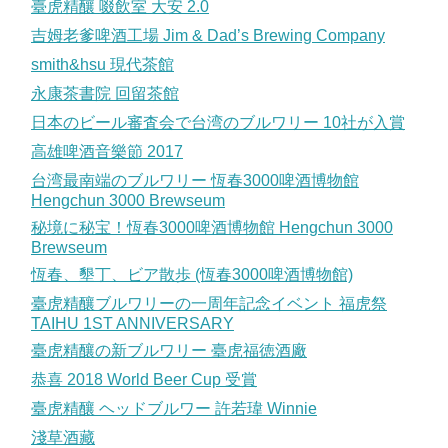
臺虎精釀 啜飲室 大安 2.0
吉姆老爹啤酒工場 Jim & Dad’s Brewing Company
smith&hsu 現代茶館
永康茶書院 回留茶館
日本のビール審査会で台湾のブルワリー 10社が入賞
高雄啤酒音樂節 2017
台湾最南端のブルワリー 恆春3000啤酒博物館
Hengchun 3000 Brewseum
秘境に秘宝！恆春3000啤酒博物館 Hengchun 3000
Brewseum
恆春、墾丁、ビア散歩 (恆春3000啤酒博物館)
臺虎精釀ブルワリーの一周年記念イベント 福虎祭
TAIHU 1ST ANNIVERSARY
臺虎精釀の新ブルワリー 臺虎福徳酒廠
恭喜 2018 World Beer Cup 受賞
臺虎精釀 ヘッドブルワー 許若瑋 Winnie
淺草酒藏