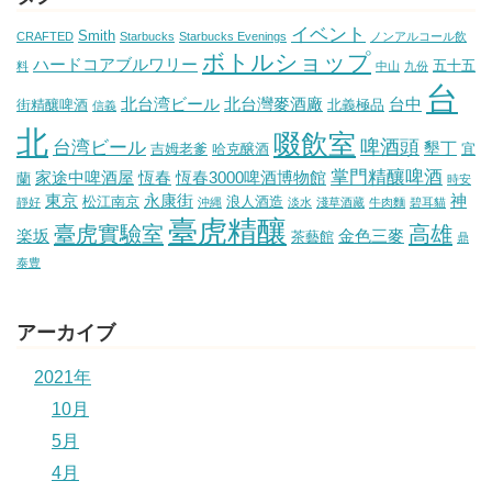
イベント
Smith
CRAFTED
Starbucks
Starbucks Evenings
ノンアルコール飲
ボトルショップ
ハードコアブルワリー
五十五
料
中山
九份
台
北台湾ビール
北台灣麥酒廠
台中
街精釀啤酒
北義極品
信義
北
啜飲室
啤酒頭
台湾ビール
墾丁
吉姆老爹
哈克醸酒
宜
掌門精釀啤酒
家途中啤酒屋
恆春
恆春3000啤酒博物館
蘭
時安
東京
永康街
神
松江南京
浪人酒造
靜好
沖縄
淡水
淺草酒藏
牛肉麵
碧耳貓
臺虎精釀
臺虎實驗室
高雄
楽坂
金色三麥
茶藝館
鼎
泰豊
アーカイブ
2021年
10月
5月
4月