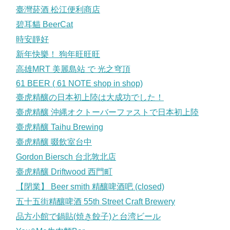
臺灣菸酒 松江便利商店
碧耳貓 BeerCat
時安靜好
新年快樂！ 狗年旺旺旺
高雄MRT 美麗島站 で 光之穹頂
61 BEER ( 61 NOTE shop in shop)
臺虎精釀の日本初上陸は大成功でした！
臺虎精釀 沖縄オクトーバーファストで日本初上陸
臺虎精釀 Taihu Brewing
臺虎精釀 啜飲室台中
Gordon Biersch 台北敦北店
臺虎精釀 Driftwood 西門町
【閉業】 Beer smith 精釀啤酒吧 (closed)
五十五街精釀啤酒 55th Street Craft Brewery
品方小館で鍋貼(焼き餃子)と台湾ビール