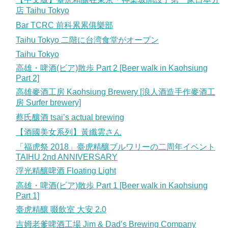
店 Taihu Tokyo
Bar TCRC 前科累累俱樂部
Taihu Tokyo 二階に台湾食堂がオープン
Taihu Tokyo
高雄・啤酒(ビア)散歩 Part 2 [Beer walk in Kaohsiung
Part 2]
高雄麥酒工房 Kaohsiung Brewery [浪人酒造手作麥酒工
房 Surfer brewery]
蔡氏釀酒 tsai’s actual brewing
【酒國美女系列】黃纖雲さん
「福虎祭 2018」臺虎精釀ブルワリーの二周年イベント
TAIHU 2nd ANNIVERSARY
浮光精釀啤酒 Floating Light
高雄・啤酒(ビア)散歩 Part 1 [Beer walk in Kaohsiung
Part 1]
臺虎精釀 啜飲室 大安 2.0
吉姆老爹啤酒工場 Jim & Dad’s Brewing Company