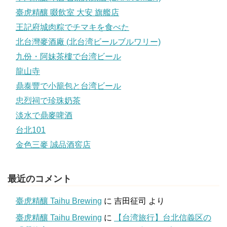
臺虎精釀 啜飲室 大安 旗艦店
王記府城肉粽でチマキを食べた
北台灣麥酒廠 (北台湾ビールブルワリー)
九份・阿妹茶樓で台湾ビール
龍山寺
鼎泰豐で小籠包と台湾ビール
忠烈祠で珍珠奶茶
淡水で鼎麥啤酒
台北101
金色三麥 誠品酒窖店
最近のコメント
臺虎精釀 Taihu Brewing
に
吉田征司
より
臺虎精釀 Taihu Brewing
に
【台湾旅行】台北信義区の