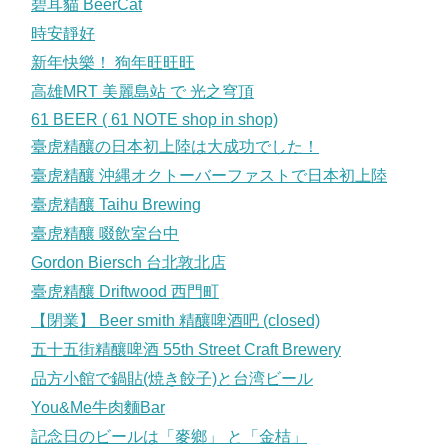
碧耳貓 BeerCat
時安靜好
新年快樂！ 狗年旺旺旺
高雄MRT 美麗島站 で 光之穹頂
61 BEER ( 61 NOTE shop in shop)
臺虎精釀の日本初上陸は大成功でした！
臺虎精釀 沖縄オクトーバーファストで日本初上陸
臺虎精釀 Taihu Brewing
臺虎精釀 啜飲室台中
Gordon Biersch 台北敦北店
臺虎精釀 Driftwood 西門町
【閉業】 Beer smith 精釀啤酒吧 (closed)
五十五街精釀啤酒 55th Street Craft Brewery
品方小館で鍋貼(焼き餃子)と台湾ビール
You&Me牛肉麵Bar
記念日のビールは「麥鄉」 と「金桔」