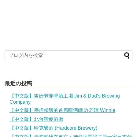
最近の投稿
【中文版】吉姆老爹啤酒工場 Jim & Dad’s Brewing
Company
【中文版】臺虎精釀的首席釀酒師 許若瑋 Winnie
【中文版】北台灣麥酒廠
【中文版】哈克醸酒 (Hardcore Brewery)
【中文版】臺虎精釀在東京・神楽坂開設了第一家日本分