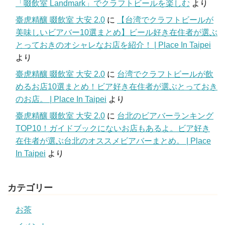
「啜飲室 Landmark」でクラフトビールを楽しむ
より
臺虎精釀 啜飲室 大安 2.0
に
【台湾でクラフトビールが
美味しいビアバー10選まとめ】ビール好き在住者が選ぶ
とっておきのオシャレなお店を紹介！ | Place In Taipei
より
臺虎精釀 啜飲室 大安 2.0
に
台湾でクラフトビールが飲
めるお店10選まとめ！ビア好き在住者が選ぶとっておき
のお店。 | Place In Taipei
より
臺虎精釀 啜飲室 大安 2.0
に
台北のビアバーランキング
TOP10！ガイドブックにないお店もあるよ。ビア好き
在住者が選ぶ台北のオススメビアバーまとめ。 | Place
In Taipei
より
カテゴリー
お茶