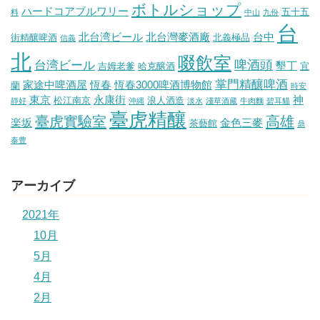
ボトルショップ
ハードコアブルワリー
五十五
料
中山
九份
台
北台湾ビール
北台灣麥酒廠
台中
街精釀啤酒
北義極品
信義
北
啜飲室
啤酒頭
台湾ビール
墾丁
吉姆老爹
哈克醸酒
宜
掌門精釀啤酒
家途中啤酒屋
恆春
恆春3000啤酒博物館
蘭
時安
東京
永康街
神
松江南京
浪人酒造
靜好
沖縄
淡水
淺草酒藏
牛肉麵
碧耳貓
臺虎精釀
臺虎實驗室
高雄
楽坂
金色三麥
茶藝館
鼎
泰豊
アーカイブ
2021年
10月
5月
4月
2月