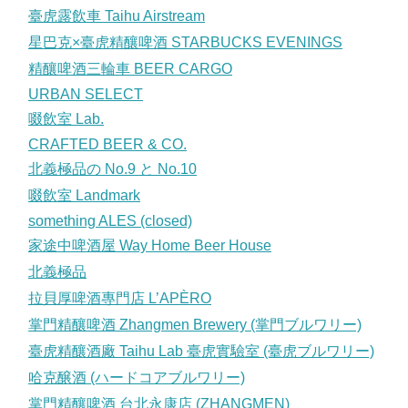
臺虎露飲車 Taihu Airstream
星巴克×臺虎精釀啤酒 STARBUCKS EVENINGS
精釀啤酒三輪車 BEER CARGO
URBAN SELECT
啜飲室 Lab.
CRAFTED BEER & CO.
北義極品の No.9 と No.10
啜飲室 Landmark
something ALES (closed)
家途中啤酒屋 Way Home Beer House
北義極品
拉貝厚啤酒專門店 L’APÈRO
掌門精釀啤酒 Zhangmen Brewery (掌門ブルワリー)
臺虎精釀酒廠 Taihu Lab 臺虎實驗室 (臺虎ブルワリー)
哈克醸酒 (ハードコアブルワリー)
掌門精釀啤酒 台北永康店 (ZHANGMEN)