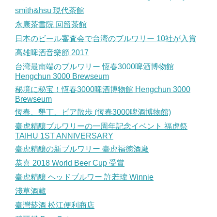
smith&hsu 現代茶館
永康茶書院 回留茶館
日本のビール審査会で台湾のブルワリー 10社が入賞
高雄啤酒音樂節 2017
台湾最南端のブルワリー 恆春3000啤酒博物館
Hengchun 3000 Brewseum
秘境に秘宝！恆春3000啤酒博物館 Hengchun 3000
Brewseum
恆春、墾丁、ビア散歩 (恆春3000啤酒博物館)
臺虎精釀ブルワリーの一周年記念イベント 福虎祭
TAIHU 1ST ANNIVERSARY
臺虎精釀の新ブルワリー 臺虎福徳酒廠
恭喜 2018 World Beer Cup 受賞
臺虎精釀 ヘッドブルワー 許若瑋 Winnie
淺草酒藏
臺灣菸酒 松江便利商店